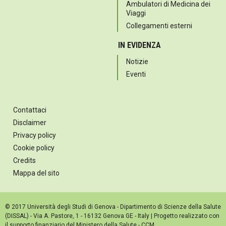
Ambulatori di Medicina dei
Viaggi
Collegamenti esterni
IN EVIDENZA
Notizie
Eventi
Contattaci
Disclaimer
Privacy policy
Cookie policy
Credits
Mappa del sito
© 2017 Università degli Studi di Genova - Dipartimento di Scienze della Salute
(DISSAL) - Via A. Pastore, 1 - 16132 Genova GE - Italy | Progetto realizzato con
il supporto finanziario del Ministero della Salute - CCM